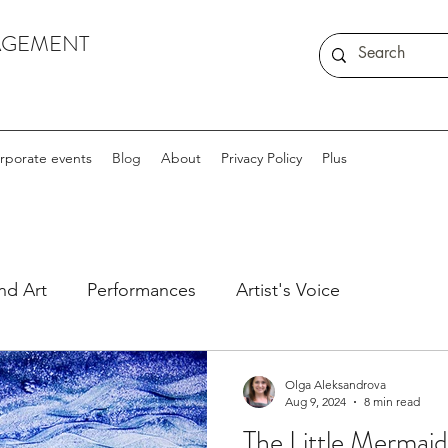
AGEMENT
rporate events
Blog
About
Privacy Policy
Plus
nd Art
Performances
Artist's Voice
Olga Aleksandrova
Aug 9, 2024
8 min read
The Little Mermaid