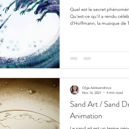
Quel est le secret phénomén
Qu'est-ce qu'il a rendu célèb
d'Hoffmann, la musique de 
Olga Aleksandrova
Nov 16, 2021
4 min read
Sand Art / Sand D
Animation
Le sand art est un terme gén