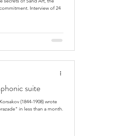
e secrets of Sand Art, the
r commitment. Interview of 24
phonic suite
Korsakov (1844-1908) wrote
razade" in less than a month.