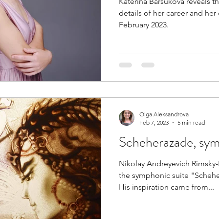
Katerina Barsukova reveals th
details of her career and he
February 2023.
Olga Aleksandrova
Feb 7, 2023
5 min read
Scheherazade, sym
Nikolay Andreyevich Rimsky-
the symphonic suite "Schehe
His inspiration came from...