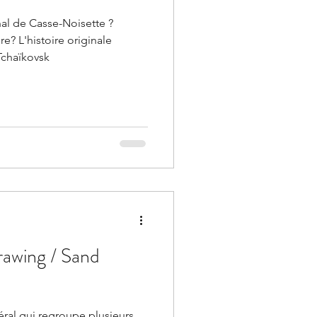
al de Casse-Noisette ?
re? L'histoire originale
Tchaïkovsk
rawing / Sand
éral qui regroupe plusieurs