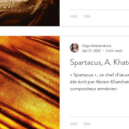
Olga Aleksandrova
Apr 21, 2022
3 min read
Spartacus, A. Khat
« Spartacus », ce chef d’œuv
été écrit par Abram Khatchatu
compositeur arménien.