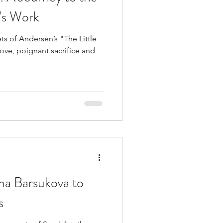
's Work
ts of Andersen’s "The Little
love, poignant sacrifice and
ina Barsukova to
s