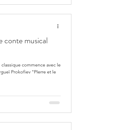
le conte musical
e classique commence avec le
gueï Prokofiev "PIerre et le